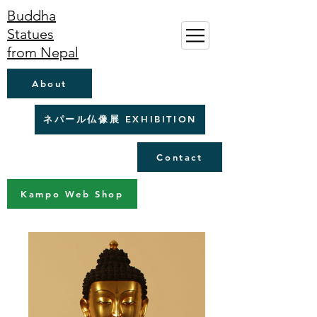
Buddha
Statues
from Nepal
About
ネパール仏像展 EXHIBITION
Contact
Kampo Web Shop