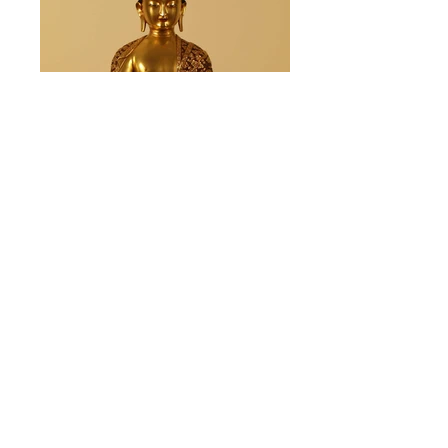
※click to enlarge photo in the slide
show
※
写真をクリックすると拡大写真を見る事が
できます。
BUDDHA (life history carved)
仏陀（
仏陀の一生を描いた衣をまとう
仏
陀）