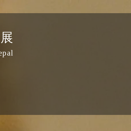
像展
epal