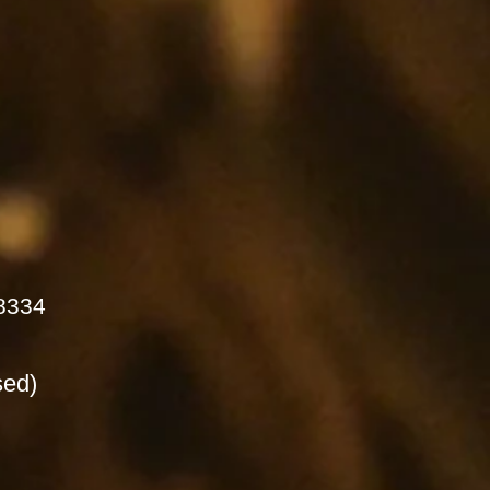
8334
sed)