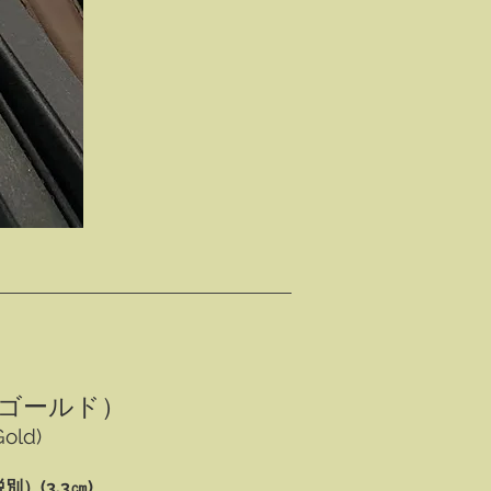
ゴールド）
old)
別）(3.3㎝)