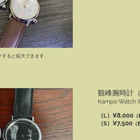
ックすると拡大できます。
観峰腕時計
Kampo Watch (M
¥8,000
（L）
（
¥
7,500
（S）
（税