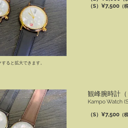
¥
7,500
（S）
（税
ックすると拡大できます。
観峰腕時計（
Kampo Watch (Si
¥
7,500
（S）
（税