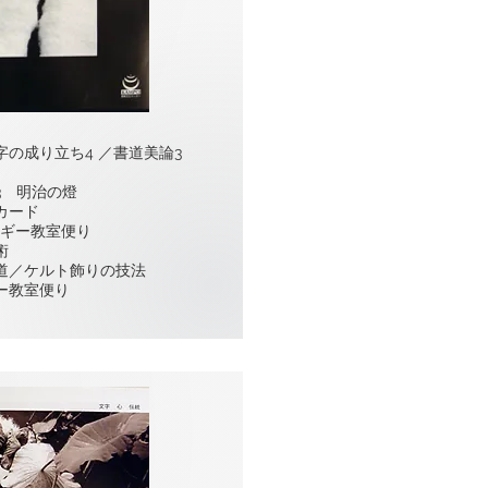
の成り立ち4 ／書道美論3
3 明治の燈
カード
ルギー教室便り
術
道／ケルト飾りの技法
ー教室便り