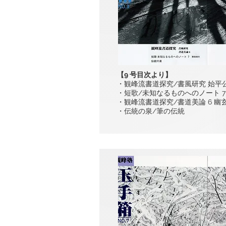
【9 号目次より】
・観峰流書道探究/書風研究 始平
・短歌/未知なるものへのノート 7
・観峰流書道探究/書道美論 6 幽
・伝統の泉/筆の伝統