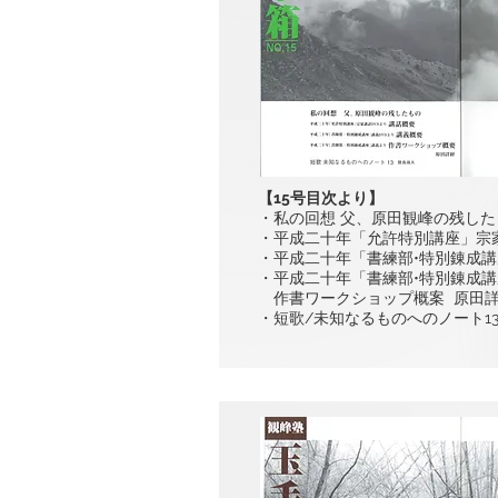
【15号目次より】
・私の回想 父、原田観峰の残した
・平成二十年「允許特別講座」宗家
・平成二十年「書練部•特別錬成講
・平成二十年「書練部•特別錬成
作書ワークショップ概案 原田
・短歌/未知なるものへのノート1