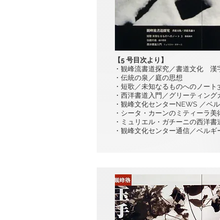
【5 号目次より】
・観峰流書道探究／書道文化 漢字
・伝統の泉／庭の思想
・短歌／未知なるものへのノート
・西洋書道入門／グリーティング
・観峰文化センターNEWS ／ベ
・シータ・カーンのミティーラ美
・ミュリエル・ガチーニの西洋書
・観峰文化センター通信／ベルギ