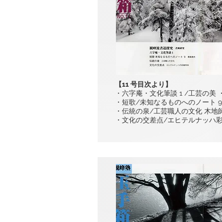
【11 号目次より】
・六字庵・文化筆談 1 /工芸の美
・短歌/未知なるものへのノート 9
・伝統の泉/工芸職人の文化 木地
・文化の交差点/エヒテルナッハ