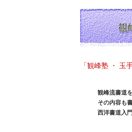
「観峰塾 ・ 玉
観峰流書道を
その内容も書
西洋書道入門