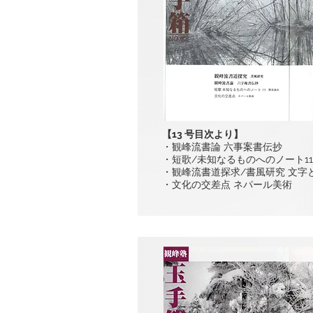
【13 号目次より】
・観峰流書論 六事案書伝抄
・短歌/未知なるものへのノート11
・観峰流書道探求/書風研究 文字
・文化の交差点 ネパール美術