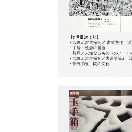
【7 号目次より】
・観峰流書道探究／ 書道文化 漢
中唐・晩唐の書道
・短歌／未知なるものへのノート
・観峰流書道探究／書道美論4 
・伝統の泉 問の文化