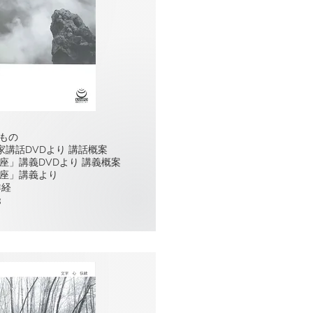
もの
講話DVDより 講話概案
座」講義DVDより 講義概案
講座」講義より
詳経
3