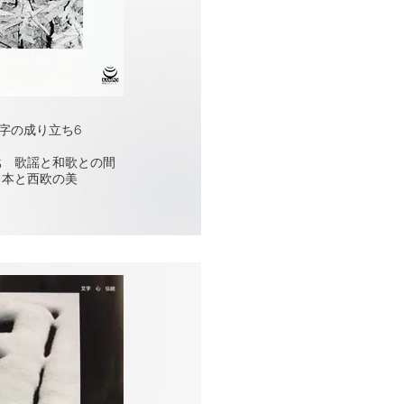
字の成り立ち6
5 歌謡と和歌との間
日本と西欧の美