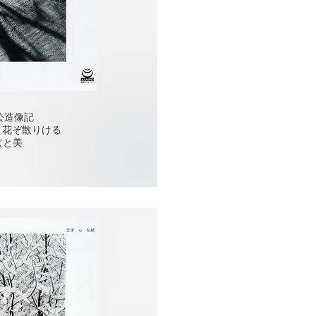
公造像記
 花ぞ散りける
玄と美