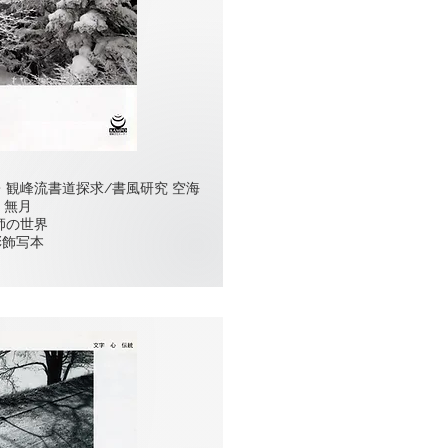
 ・観峰流書道探求/書風研究 空海
 無月
師の世界
彩飾写本